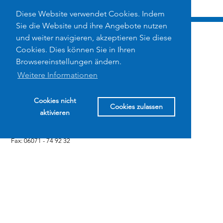
Diese Website verwendet Cookies. Indem
Sie die Website und ihre Angebote nutzen
und weiter navigieren, akzeptieren Sie diese
Cookies. Dies können Sie in Ihren
Browsereinstellungen ändern.
Weitere Informationen
N+P Industriereinigung GmbH
Max-Planck-Str. 12a
Cookies nicht
Cookies zulassen
64846 Groß-Zimmern
aktivieren
Tel.: 06071 - 60 12 90
Fax: 06071 - 74 92 32
E-Mail:
Service@NundPgmbh.de
UNTERNEHMEN
Profil
Qualität
Alleinstellungs­merkmale